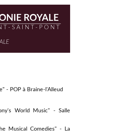
NIE ROYALE
NT-SAINT-PONT
CALE
e"
- POP à Braine-l'Alleud
ny's World Music" - Salle
he Musical Comedies" - La